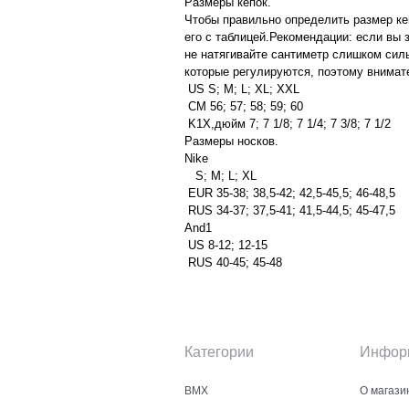
Размеры кепок.
Чтобы правильно определить размер ке
его с таблицей.Рекомендации: если вы
не натягивайте сантиметр слишком силь
которые регулируются, поэтому внимат
￹ US S; M; L; XL; XXL ￻
￹ СМ 56; 57; 58; 59; 60 ￻
￹ K1X,дюйм 7; 7 1/8; 7 1/4; 7 3/8; 7 1/2 ￻
Размеры носков.
Nike
￹ S; M; L; XL ￻
￹ EUR 35-38; 38,5-42; 42,5-45,5; 46-48,5 ￻
￹ RUS 34-37; 37,5-41; 41,5-44,5; 45-47,5 ￻
And1
￹ US 8-12; 12-15 ￻
￹ RUS 40-45; 45-48 ￻
Категории
Инфор
BMX
О магази