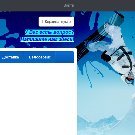
Войти
Корзина:
пусто
У Вас есть вопрос?
Напишите нам здес
ь!
Доставка
Велосервис