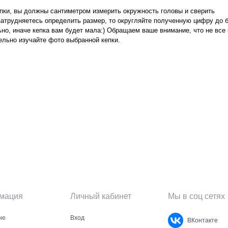
пки, вы должны сантиметром измерить окружность головы и сверить
 затрудняетесь определить размер, то округляйте полученную цифру до 
но, иначе кепка вам будет мала:) Обращаем ваше внимание, что не все
ельно изучайте фото выбранной кепки.
мация
Личный кабинет
Мы в соц сетях
не
Вход
ВКонтакте