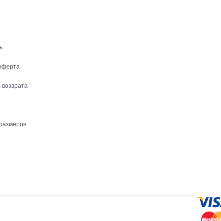
ь
оферта
 возврата
размеров