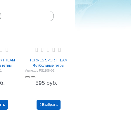
RT TEAM
TORRES SPORT TEAM
 гетры
Футбольные гетры
01
Артикул:
FS1108-02
б.
595
 руб.
ать
Выбрать