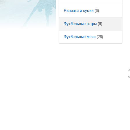
Рюкзаки и сумки
(6)
Футбольные гетры
(9)
Футбольные мячи
(26)
А