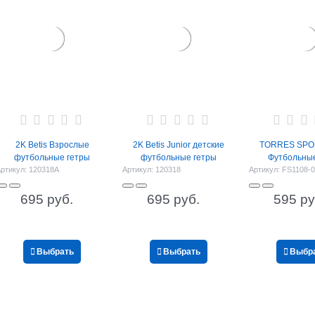
2K Betis Взрослые
2K Betis Junior детские
TORRES SPO
футбольные гетры
футбольные гетры
Футбольные
ртикул:
120318A
Артикул:
120318
Артикул:
FS1108-
695
 руб.
695
 руб.
595
 ру
Выбрать
Выбрать
Выбр