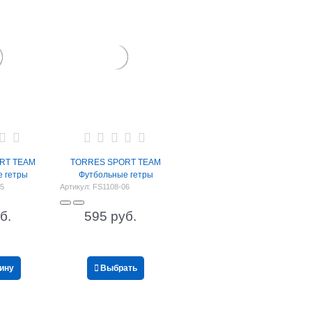
RT TEAM
TORRES SPORT TEAM
 гетры
Футбольные гетры
05
Артикул:
FS1108-06
б.
595
 руб.
зину
Выбрать