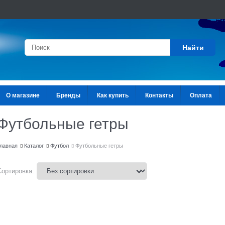
Найти
О магазине
Бренды
Как купить
Контакты
Оплата
Футбольные гетры
лавная
Каталог
Футбол
Футбольные гетры
Сортировка: