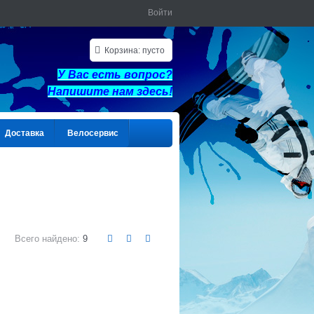
Войти
Корзина:
пусто
У Вас есть вопрос?
Напишите нам здес
ь!
Доставка
Велосервис
Всего найдено:
9