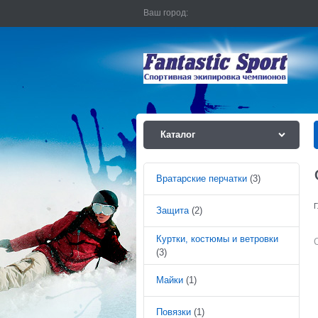
Ваш город:
Каталог
Вратарские перчатки
(3)
Г
Защита
(2)
Куртки, костюмы и ветровки
(3)
Майки
(1)
Повязки
(1)