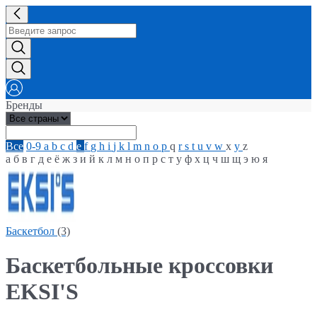
Бренды
Все
0-9
a
b
c
d
e
f
g
h
i
j
k
l
m
n
o
p
q
r
s
t
u
v
w
x
y
z
а
б
в
г
д
е
ё
ж
з
и
й
к
л
м
н
о
п
р
с
т
у
ф
х
ц
ч
ш
щ
э
ю
я
Баскетбол
(3)
Баскетбольные кроссовки
EKSI'S