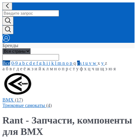
Бренды
Все
0-9
a
b
c
d
e
f
g
h
i
j
k
l
m
n
o
p
q
r
s
t
u
v
w
x
y
z
а
б
в
г
д
е
ё
ж
з
и
й
к
л
м
н
о
п
р
с
т
у
ф
х
ц
ч
ш
щ
э
ю
я
BMX
(17)
Трюковые самокаты
(4)
Rant - Запчасти, компоненты
для BMX