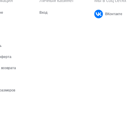
мация
Личный кабинет
Мы в соц сетях
не
Вход
ВКонтакте
ь
оферта
 возврата
размеров