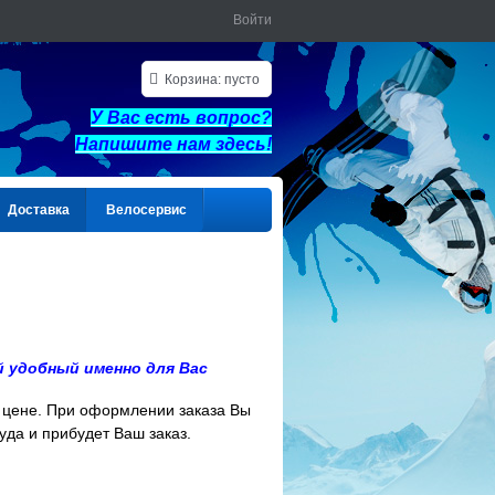
Войти
Корзина:
пусто
У Вас есть вопрос?
Напишите нам здес
ь!
Доставка
Велосервис
й удобный именно для Вас
 цене.
При оформлении заказа Вы
да и прибудет Ваш заказ.