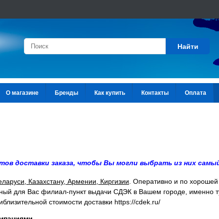
Найти
О магазине
Бренды
Как купить
Контакты
Оплата
тов доставки заказа, чтобы Вы могли выбрать из них самы
еларуси, Казахстану, Армении, Киргизии
. Оперативно и по хорошей
ный для Вас филиал-пункт выдачи СДЭК в Вашем городе, именно ту
иблизительной стоимости доставки
https://cdek.ru/
омпаниями