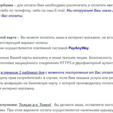
ербанка
– для оплаты Вам необходимо распечатать и оплатить кв
либо по телефону, либо на наш E-mail.
Мы отгружаем Ваш заказ
 Вас оплаты.
ной карте
– Вы можете оплатить заказ в интернет-магазине, не вст
ветствующий вариант оплаты.
ами осуществляется платёжной системой
PayAnyWay
нные Вашей карты магазину и иным третьим лицам. Безопасность
ологиями защищённого соединения HTTPS и двухфакторной аутент
з
в течение 1 рабочего дня
с момента поступления от Вас оплат
ащите прав потребителей» в случае, если Вам оказана услуга или 
ть возвращён на банковскую карту, с которой производилась оплат
и интернет-магазина.
олучении.
Только в г. Томск!
. Вы делаете заказ, оставляете кон
ыми. При этом варианте оплата осуществляется наличными курьеру