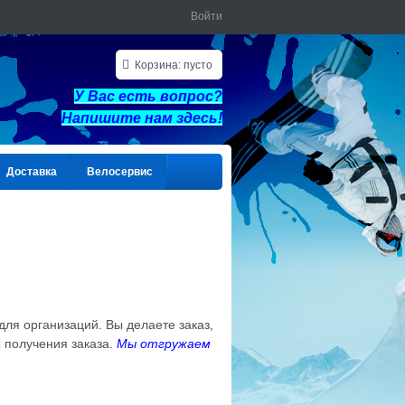
Войти
Корзина:
пусто
У Вас есть вопрос?
Напишите нам здес
ь!
Доставка
Велосервис
для организаций. Вы делаете заказ,
 получения заказа.
Мы отгружаем